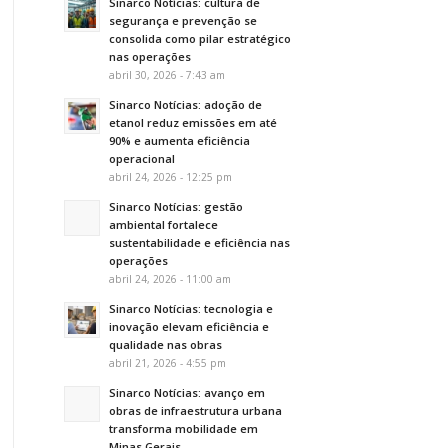
Sinarco Notícias: cultura de
segurança e prevenção se
consolida como pilar estratégico
nas operações
abril 30, 2026 - 7:43 am
Sinarco Notícias: adoção de
etanol reduz emissões em até
90% e aumenta eficiência
operacional
abril 24, 2026 - 12:25 pm
Sinarco Notícias: gestão
ambiental fortalece
sustentabilidade e eficiência nas
operações
abril 24, 2026 - 11:00 am
Sinarco Notícias: tecnologia e
inovação elevam eficiência e
qualidade nas obras
abril 21, 2026 - 4:55 pm
Sinarco Notícias: avanço em
obras de infraestrutura urbana
transforma mobilidade em
Minas Gerais