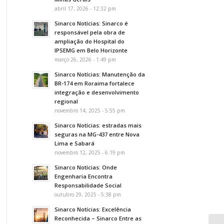
abril 17, 2026 - 12:32 pm
Sinarco Notícias: Sinarco é
responsável pela obra de
ampliação do Hospital do
IPSEMG em Belo Horizonte
março 26, 2026 - 1:49 pm
Sinarco Notícias: Manutenção da
BR-174 em Roraima fortalece
integração e desenvolvimento
regional
novembro 14, 2025 - 5:55 pm
Sinarco Notícias: estradas mais
seguras na MG-437 entre Nova
Lima e Sabará
novembro 12, 2025 - 6:19 pm
Sinarco Notícias: Onde
Engenharia Encontra
Responsabilidade Social
outubro 29, 2025 - 5:38 pm
Sinarco Notícias: Excelência
Reconhecida – Sinarco Entre as