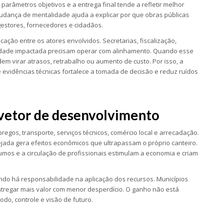
 parâmetros objetivos e a entrega final tende a refletir melhor
udança de mentalidade ajuda a explicar por que obras públicas
stores, fornecedores e cidadãos.
ação entre os atores envolvidos. Secretarias, fiscalização,
dade impactada precisam operar com alinhamento. Quando esse
m virar atrasos, retrabalho ou aumento de custo. Por isso, a
e evidências técnicas fortalece a tomada de decisão e reduz ruídos
 vetor de desenvolvimento
egos, transporte, serviços técnicos, comércio local e arrecadação.
jada gera efeitos econômicos que ultrapassam o próprio canteiro.
umos e a circulação de profissionais estimulam a economia e criam
ndo há responsabilidade na aplicação dos recursos. Municípios
tregar mais valor com menor desperdício. O ganho não está
do, controle e visão de futuro.