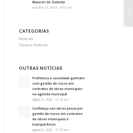
Maiores do Sudeste
Qu
outubro 27, 2025 - 4:03 pm
a 
co
CATEGORIAS
Notícias
Sinarco Notícias
OUTRAS NOTÍCIAS
Prefeitura e sociedade ganham
com gestão de riscos em
contratos de obras municipais
na agenda municipal
agosto 8, 2026 - 12:30 pm
Confiança nas obras passa por
gestão de riscos em contratos
de obras municipais e
transparência
agosto 8, 2026 - 10:30 am