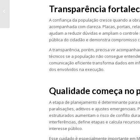
Obras públicas exigem integração
Transparência fortalec
entre engenharia, gestão e
transparên...
A confiança da população cresce quando a obra
acompanhada com clareza. Placas, portais, rela
ajudam a reduzir dúvidas e ampliam o controle
pública do cidadão e demonstra compromisso c
A transparência, porém, precisa vir acompanh
técnicos se a população não consegue entender
comunicação eficiente transforma dados em inf
dos envolvidos na execução.
Qualidade começa no 
A etapa de planejamento é determinante para e
paralisações, aditivos e ajustes emergenciais.
estruturados aumentam o risco de conflito dura
interferências, define etapas e calcula recurs
interesse público.
Esse cuidado é especialmente importante em M