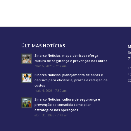
ÚLTIMAS NOTÍCIAS
M
S
Sinarco Notícias: mapa de risco reforça
7
cultura de segurança e prevenção nas obras
maio 6, 2026 - 7:57 am
+
+
Sinarco Notícias: planejamento de obras é
c
decisivo para eficiência, prazos e redução de
custos
maio 4, 2026 - 7:50 am
Sinarco Notícias: cultura de segurança e
prevenção se consolida como pilar
estratégico nas operações
abril 30, 2026 - 7:43 am