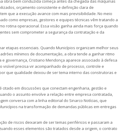
 uma obra bem conduzida começa antes da chegada das máquinas
bilizados, orçamento consistente e definição clara de
tem que a execução avance com mais previsibilidade. No meio
hado como empresas, gestores e equipes técnicas vêm tratando a
 rotina operacional. Essa visão ganha ainda mais força quando
gentes sem comprometer a segurança da contratação e da
inar etapas essenciais. Quando Municípios organizam melhor seus
adrões mínimos de documentação, a obra tende a ganhar ritmo
ra e governança, Cristiano Mendonça aparece associado à defesa
 visível precisa vir acompanhado de processo, controle e
 por que qualidade deixou de ser tema interno das construtoras e
 é citado em discussões que conectam engenharia, gestão e
 quando o assunto envolve a relação entre empresa contratada,
em conversa com a linha editorial do Sinarco Notícias, que
Municípios na transformação de demandas públicas em entregas
gação de riscos deixaram de ser temas periféricos e passaram a
Quando esses elementos são tratados desde a origem, o contrato