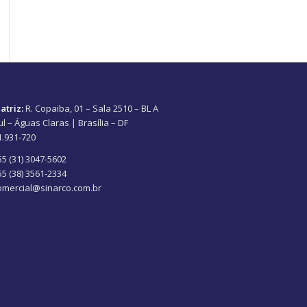
atriz:
R. Copaiba, 01 – Sala 2510 – BL A
ul – Águas Claras | Brasília – DF
1.931-720
55 (31) 3047-5602
55 (38) 3561-2334
omercial@sinarco.com.br