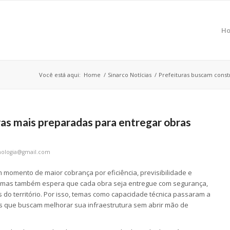
H
Você está aqui:
Home
/
Sinarco Notícias
/
Prefeituras buscam constr
as mais preparadas para entregar obras
nologia@gmail.com
um momento de maior cobrança por eficiência, previsibilidade e
o, mas também espera que cada obra seja entregue com segurança,
 do território. Por isso, temas como capacidade técnica passaram a
os que buscam melhorar sua infraestrutura sem abrir mão de